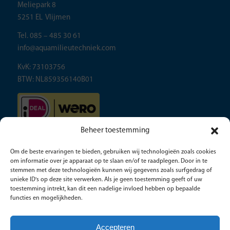
Meliepark 8
5251 EL Vlijmen
Tel. 085 – 485 30 61
info@aquamilieutechniek.com
KvK: 73103756
BTW: NL859356140B01
Beheer toestemming
Om de beste ervaringen te bieden, gebruiken wij technologieën zoals cookies
om informatie over je apparaat op te slaan en/of te raadplegen. Door in te
stemmen met deze technologieën kunnen wij gegevens zoals surfgedrag of
unieke ID's op deze site verwerken. Als je geen toestemming geeft of uw
toestemming intrekt, kan dit een nadelige invloed hebben op bepaalde
functies en mogelijkheden.
Accepteren