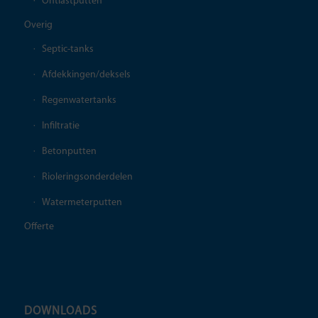
Ontlastputten
Overig
Septic-tanks
Afdekkingen/deksels
Regenwatertanks
Infiltratie
Betonputten
Rioleringsonderdelen
Watermeterputten
Offerte
DOWNLOADS